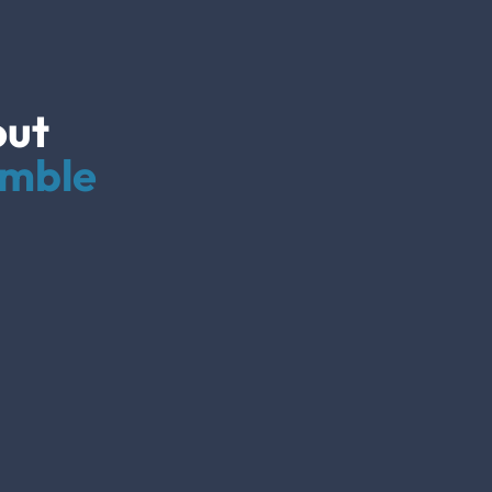
out
mble