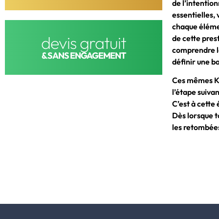
de l’intention
essentielles,
chaque élémen
devis gratuit
de cette prest
comprendre le
& SANS ENGAGEMENT
définir une b
Ces mêmes KP
l’étape suiva
C’est à cette
Dès lorsque to
les retombées