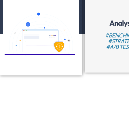
Analy
#BENCH
#STRAT
#A/B TES