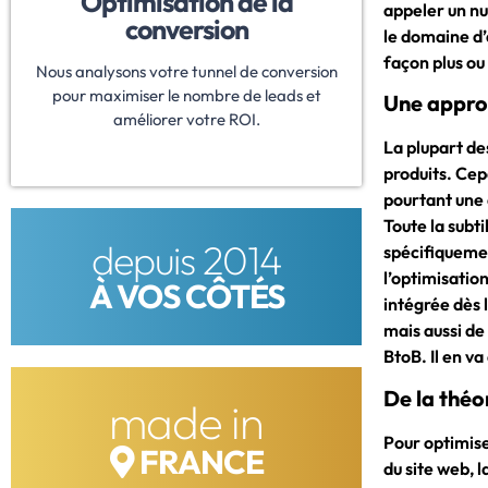
Optimisation de la
appeler un nu
conversion
le domaine d’
façon plus ou 
Nous analysons votre tunnel de conversion
pour maximiser le nombre de leads et
Une approc
améliorer votre ROI.
La plupart de
produits. Cep
pourtant une 
Toute la subt
depuis 2014
spécifiquemen
l’optimisation
À VOS CÔTÉS
intégrée dès 
mais aussi de
BtoB. Il en v
De la théo
made in
Pour optimiser
FRANCE
du site web, l