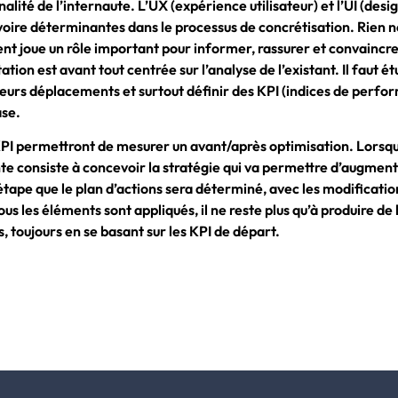
nalité de l’internaute. L’UX (expérience utilisateur) et l’UI (des
 voire déterminantes dans le processus de concrétisation. Rien ne
t joue un rôle important pour informer, rassurer et convaincre l
ation est avant tout centrée sur l’analyse de l’existant. Il faut étu
urs déplacements et surtout définir des KPI (indices de perfo
ase.
I permettront de mesurer un avant/après optimisation. Lorsque
nte consiste à concevoir la stratégie qui va permettre d’augmen
 étape que le plan d’actions sera déterminé, avec les modificati
us les éléments sont appliqués, il ne reste plus qu’à produire de 
, toujours en se basant sur les KPI de départ.