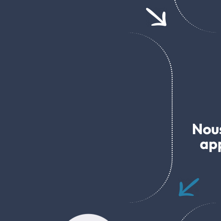
Nous
app