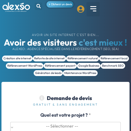
Obtenir un devis
AVOIR UN SITE INTERNET C'EST BIEN...
Avoir des visiteurs
c'est mieux !
ALEXEO : AGENCE SPÉCIALISÉE DANS LE RÉFÉRENCEMENT (SEO, SEA)
Création site internet
Refonte de site internet
Référencement naturel
Référencement local
Référencement WordPress
Référencement payant
Google Business
Benchmark SEO
Génération de leads
Maintenance WordPress
Demande de devis
GRATUIT & SANS ENGAGEMENT
Quel est votre projet ?
*