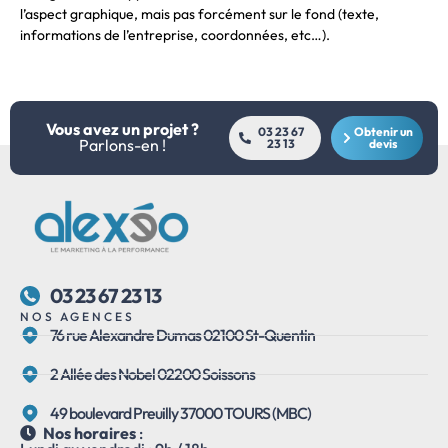
l’aspect graphique, mais pas forcément sur le fond (texte,
informations de l’entreprise, coordonnées, etc…).
Vous avez un projet ?
03 23 67
Obtenir un
Parlons-en !
23 13
devis
03 23 67 23 13
NOS AGENCES
76 rue Alexandre Dumas 02100 St-Quentin
2 Allée des Nobel 02200 Soissons
49 boulevard Preuilly 37000 TOURS (MBC)
Nos horaires
: