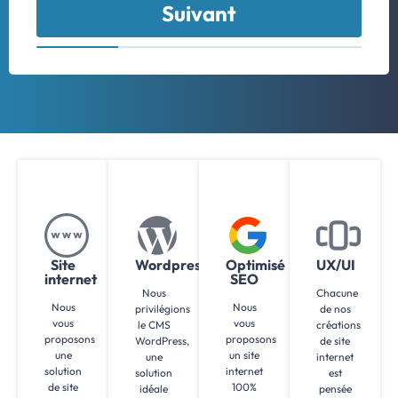
Suivant
Site
Wordpress
Optimisé
UX/UI
internet
SEO
Nous
Chacune
Nous
Nous
privilégions
de nos
vous
vous
le CMS
créations
proposons
proposons
WordPress,
de site
une
un site
une
internet
solution
internet
solution
est
de site
100%
idéale
pensée