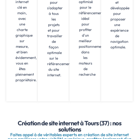
internet
optimisé
pour
et
clé en
pour le
s'adapter
développée
main,
référencement,
à tous
pour
avec
idéal
les
proposer
une
pour
projets
une
charte
profiter
et pour
expérience
graphique
d'un
travailler
de
sur
meilleur
de
navigation
mesure,
positionnement
façon
optimale.
et bien
dans
optimale
évidemment,
les
sur le
vous en
moteurs
référencement
êtes
de
du site
pleinement
recherche
internet.
propriétaire.
Création de site internet à Tours (37) : nos
solutions
Faites appel à de véritables experts en création de site internet