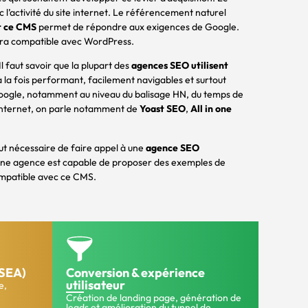
l’activité du site internet. Le référencement naturel
t ce CMS
permet de répondre aux exigences de Google.
sera compatible avec WordPress.
 Il faut savoir que la plupart des
agences SEO utilisent
 la fois performant, facilement navigables et surtout
Google, notamment au niveau du balisage HN, du temps de
 internet, on parle notamment de
Yoast SEO
,
All in one
out nécessaire de faire appel à une
agence SEO
nne agence est capable de proposer des exemples de
 compatible avec ce CMS.
(SEA)
Conversion & expérience
utilisateur
e,
Création de landing page, génération de
leads et amélioration du tunnel de