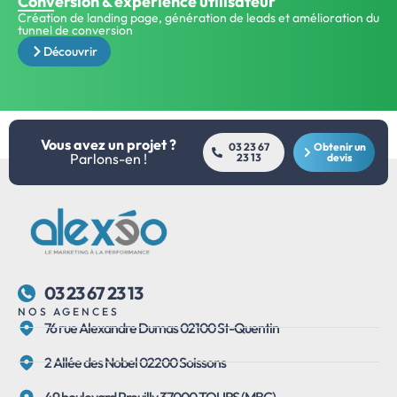
Conversion & expérience utilisateur
Création de landing page, génération de leads et amélioration du
tunnel de conversion
Découvrir
Vous avez un projet ?
03 23 67
Obtenir un
Parlons-en !
23 13
devis
03 23 67 23 13
NOS AGENCES
76 rue Alexandre Dumas 02100 St-Quentin
2 Allée des Nobel 02200 Soissons
49 boulevard Preuilly 37000 TOURS (MBC)