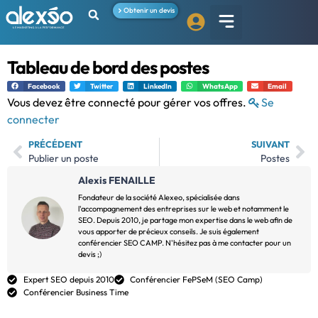
Obtenir un devis
Tableau de bord des postes
Facebook
Twitter
LinkedIn
WhatsApp
Email
Vous devez être connecté pour gérer vos offres.
Se
connecter
PRÉCÉDENT
SUIVANT
Publier un poste
Postes
Alexis FENAILLE
Fondateur de la société Alexeo, spécialisée dans
l'accompagnement des entreprises sur le web et notamment le
SEO. Depuis 2010, je partage mon expertise dans le web afin de
vous apporter de précieux conseils. Je suis également
conférencier SEO CAMP. N'hésitez pas à me contacter pour un
devis ;)
Expert SEO depuis 2010
Conférencier FePSeM (SEO Camp)
Conférencier Business Time